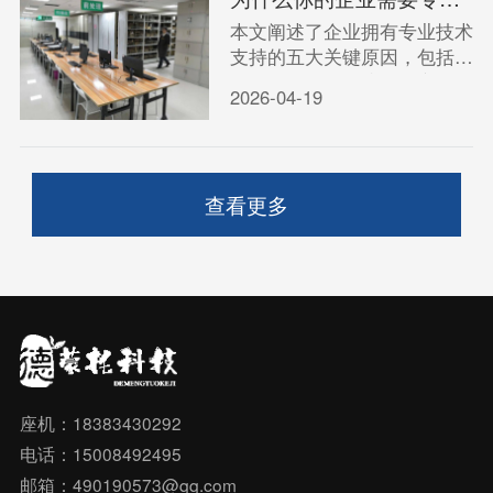
本文阐述了企业拥有专业技术
支持的五大关键原因，包括快
速解决问题、保障网络安全、
2026-04-19
提升效率、降低成本以及确保
业务稳定运行。
查看更多
座机：18383430292
电话：15008492495
邮箱：490190573@qq.com