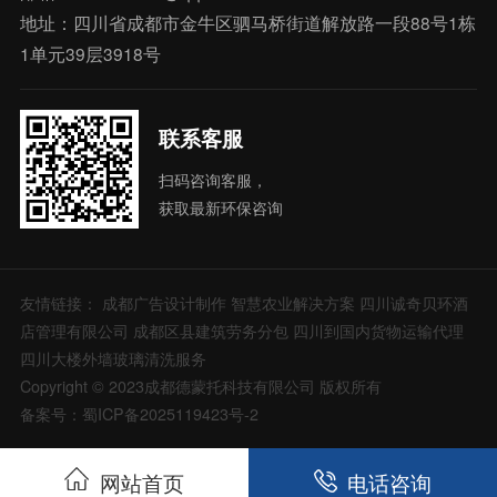
地址：四川省成都市金牛区驷马桥街道解放路一段88号1栋
1单元39层3918号
联系客服
扫码咨询客服，
获取最新环保咨询
友情链接：
成都广告设计制作
智慧农业解决方案
四川诚奇贝环酒
店管理有限公司
成都区县建筑劳务分包
四川到国内货物运输代理
四川大楼外墙玻璃清洗服务
Copyright © 2023成都德蒙托科技有限公司 版权所有
备案号：蜀ICP备2025119423号-2
网站首页
电话咨询